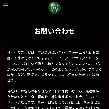
コ
ナ
ン
ビ
テ
ゲ
ン
ー
ツ
シ
へ
ョ
お問い合わせ
ス
ン
キ
に
ッ
移
プ
動
当社へのご相談は、下記のお問い合わせフォームまたはお電
話にて受け付けております。PTCヒーターやカスタムヒータ
ーについて詳しい知識をお持ちでなくても大丈夫です。「どこ
が冷えて困っているのか」「どのようなトラブルが起きている
のか」など、現場での状況をそのままお伝えいただければ結
構です。
当社は、お客様の製品仕様やご計画を伺いながら、
最適なあ
たため方とヒーター構成を一緒に考えるパートナー
としてサ
ポートいたします。量産（目安として1万個以上）を前提とし
た案件を主な対象としておりますが、量産を見据えた試作段